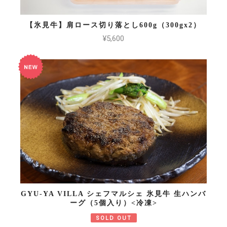
【氷見牛】肩ロース切り落とし600g（300gx2）
¥5,600
GYU-YA VILLA シェフマルシェ 氷見牛 生ハンバ
ーグ（5個入り）<冷凍>
SOLD OUT